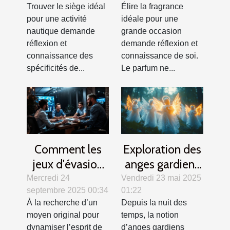
Trouver le siège idéal
Élire la fragrance
nautique ?
occasions ?
pour une activité
idéale pour une
nautique demande
grande occasion
réflexion et
demande réflexion et
connaissance des
connaissance de soi.
spécificités de...
Le parfum ne...
Comment les
Exploration des
jeux d'évasion
anges gardiens
renforcent la
dans différentes
Mercredi 24
Vendredi 23 mai 2025
septembre 2025 00:34
01:22
cohésion
cultures et
À la recherche d’un
Depuis la nuit des
d'équipe ?
traditions
moyen original pour
temps, la notion
dynamiser l’esprit de
d’anges gardiens