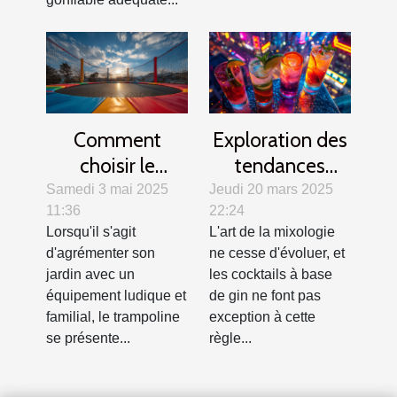
Comment
Exploration des
choisir le
tendances
trampoline idéal
modernes des
Samedi 3 mai 2025
Jeudi 20 mars 2025
11:36
22:24
pour votre jardin
cocktails au gin
Lorsqu'il s'agit
L'art de la mixologie
?
d'agrémenter son
ne cesse d'évoluer, et
jardin avec un
les cocktails à base
équipement ludique et
de gin ne font pas
familial, le trampoline
exception à cette
se présente...
règle...