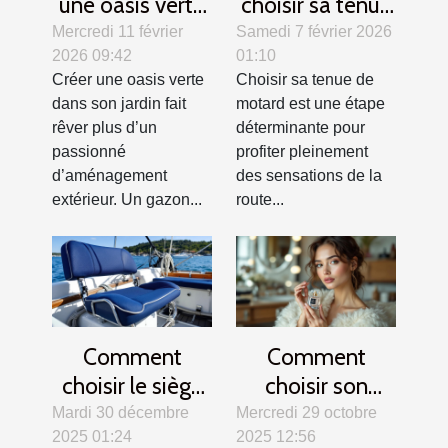
une oasis verte
choisir sa tenue
? Secrets d'un
de motard pour
Mercredi 11 février
Samedi 7 février 2026
2026 09:42
01:10
gazon parfait
allier confort et
Créer une oasis verte
Choisir sa tenue de
sécurité ?
dans son jardin fait
motard est une étape
rêver plus d’un
déterminante pour
passionné
profiter pleinement
d’aménagement
des sensations de la
extérieur. Un gazon...
route...
Comment
Comment
choisir le siège
choisir son
idéal pour votre
parfum pour les
Mardi 30 décembre
Mercredi 29 octobre
2025 01:24
2025 12:56
activité
grandes