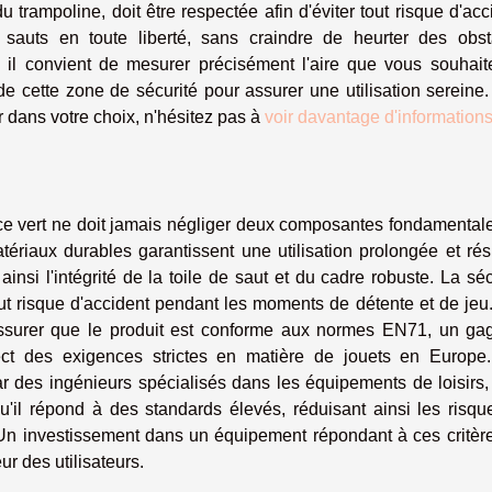
u trampoline, doit être respectée afin d'éviter tout risque d'acc
sauts en toute liberté, sans craindre de heurter des obst
 il convient de mesurer précisément l'aire que vous souhaite
de cette zone de sécurité pour assurer une utilisation sereine
 dans votre choix, n'hésitez pas à
voir davantage d'informations
ce vert ne doit jamais négliger deux composantes fondamentale
tériaux durables garantissent une utilisation prolongée et rés
nsi l'intégrité de la toile de saut et du cadre robuste. La séc
out risque d'accident pendant les moments de détente et de jeu
s'assurer que le produit est conforme aux normes EN71, un ga
pect des exigences strictes en matière de jouets en Europe
par des ingénieurs spécialisés dans les équipements de loisirs
qu'il répond à des standards élevés, réduisant ainsi les risq
. Un investissement dans un équipement répondant à ces critèr
ur des utilisateurs.