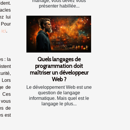
mariage, vous devez vous
ident.
présenter habillée...
acles
z lui
. Pour
 ici
.
Quels langages de
s : la
programmation doit
istent
maîtriser un développeur
urité,
Web ?
. Lors
Le développement Web est une
ge de
question de langage
. Ces
informatique. Mais quel est le
, vous
langage le plus...
ues de
es est