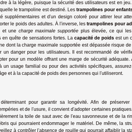
re à la légère, puisque la sécurité des utilisateurs est en jeu. 
aquelle le trampoline est destiné. Les
trampolines pour enfant
é supplémentaires et d'un design coloré pour attirer leur atte
ter le poids des adultes. À l'inverse, les
trampolines pour ad
e et une
charge maximale supportée
plus élevée, ce qui les
s en quête de sensations fortes. La
capacité de poids
est un c
ine dont la charge maximale supportée est dépassée risque de 
n danger pour les utilisateurs. Il est recommandé de vérifie
'opter pour un modèle offrant une marge de sécurité adéquate. 
à un usage familial ou pour des activités spécifiques, assure
e et à la capacité de poids des personnes qui l'utiliseront.
 déterminant pour garantir sa longévité. Afin de préserver 
mpéries et de l'usure, il convient d'adopter certaines pratiques
ièrement la toile de saut avec de l'eau savonneuse et de la ri
 débris qui pourraient endommager le matériel. De même, la str
illez à contrôler l'absence de rouille qui pourrait affaiblir la sta