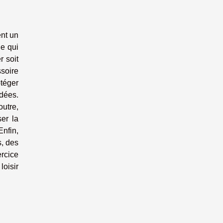
ent un
le qui
r soit
soire
otéger
dées.
outre,
ser la
Enfin,
s, des
ercice
loisir