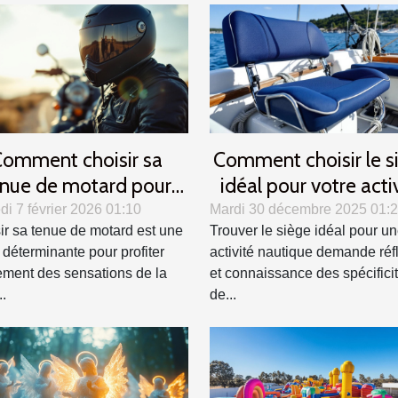
omment choisir sa
Comment choisir le s
nue de motard pour
idéal pour votre acti
er confort et sécurité ?
nautique ?
i 7 février 2026 01:10
Mardi 30 décembre 2025 01:
ir sa tenue de motard est une
Trouver le siège idéal pour u
 déterminante pour profiter
activité nautique demande réf
ement des sensations de la
et connaissance des spécifici
..
de...