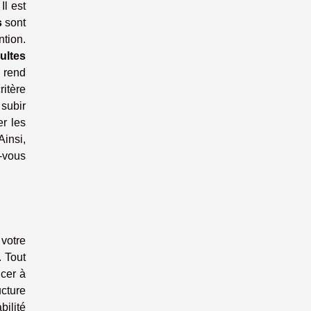
Il est
s
sont
ntion.
ultes
 rend
ritère
subir
r les
Ainsi,
z-vous
votre
. Tout
ncer à
ucture
bilité