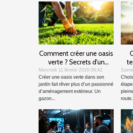
Comment créer une oasis
C
verte ? Secrets d'un
te
gazon parfait
alli
Mercredi 11 février 2026 09:42
Samed
Créer une oasis verte dans son
Chois
jardin fait rêver plus d’un passionné
étape
d’aménagement extérieur. Un
plein
gazon...
route.