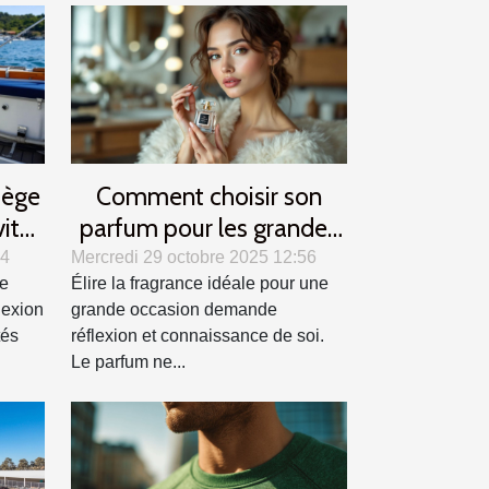
iège
Comment choisir son
vité
parfum pour les grandes
occasions ?
24
Mercredi 29 octobre 2025 12:56
ne
Élire la fragrance idéale pour une
lexion
grande occasion demande
tés
réflexion et connaissance de soi.
Le parfum ne...