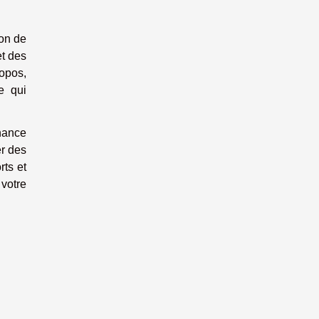
ion de
et des
opos,
e qui
nance
er des
rts et
 votre