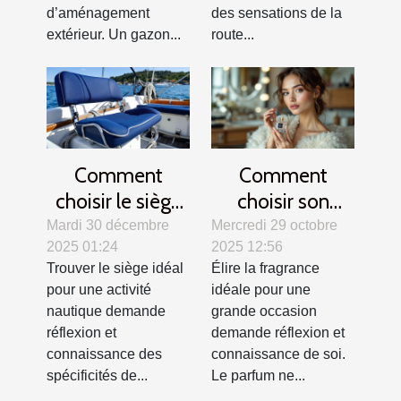
d’aménagement
des sensations de la
extérieur. Un gazon...
route...
Comment
Comment
choisir le siège
choisir son
idéal pour votre
parfum pour les
Mardi 30 décembre
Mercredi 29 octobre
2025 01:24
2025 12:56
activité
grandes
Trouver le siège idéal
Élire la fragrance
nautique ?
occasions ?
pour une activité
idéale pour une
nautique demande
grande occasion
réflexion et
demande réflexion et
connaissance des
connaissance de soi.
spécificités de...
Le parfum ne...