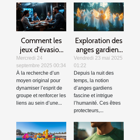
Comment les
Exploration des
jeux d'évasion
anges gardiens
renforcent la
dans différentes
Mercredi 24
Vendredi 23 mai 2025
septembre 2025 00:34
01:22
cohésion
cultures et
À la recherche d’un
Depuis la nuit des
d'équipe ?
traditions
moyen original pour
temps, la notion
dynamiser l’esprit de
d’anges gardiens
groupe et renforcer les
fascine et intrigue
liens au sein d’une...
l’humanité. Ces êtres
protecteurs,...