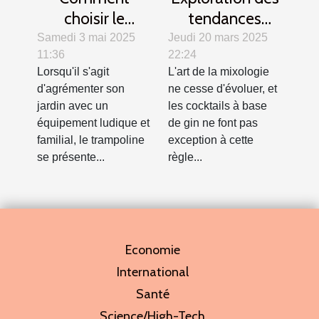
choisir le
tendances
trampoline idéal
modernes des
Samedi 3 mai 2025
Jeudi 20 mars 2025
11:36
22:24
pour votre jardin
cocktails au gin
Lorsqu'il s'agit
L'art de la mixologie
?
d'agrémenter son
ne cesse d'évoluer, et
jardin avec un
les cocktails à base
équipement ludique et
de gin ne font pas
familial, le trampoline
exception à cette
se présente...
règle...
Economie
International
Santé
Science/High-Tech