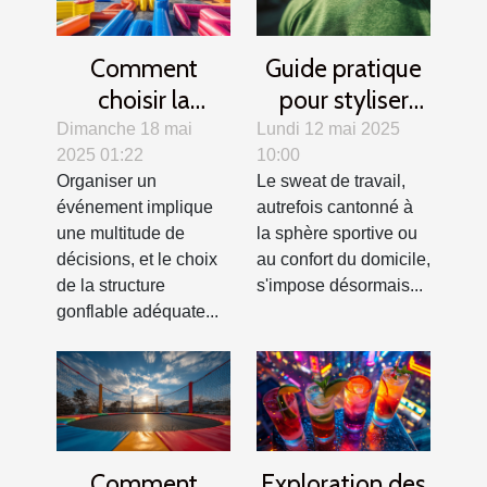
Comment
Guide pratique
choisir la
pour styliser
structure
votre sweat de
Dimanche 18 mai
Lundi 12 mai 2025
2025 01:22
10:00
gonflable idéale
travail en toutes
Organiser un
Le sweat de travail,
pour votre
saisons
événement implique
autrefois cantonné à
événement
une multitude de
la sphère sportive ou
décisions, et le choix
au confort du domicile,
de la structure
s'impose désormais...
gonflable adéquate...
Comment
Exploration des