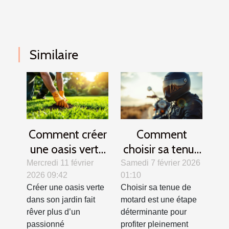
Similaire
Comment créer
Comment
une oasis verte
choisir sa tenue
? Secrets d'un
de motard pour
Mercredi 11 février
Samedi 7 février 2026
2026 09:42
01:10
gazon parfait
allier confort et
Créer une oasis verte
Choisir sa tenue de
sécurité ?
dans son jardin fait
motard est une étape
rêver plus d’un
déterminante pour
passionné
profiter pleinement