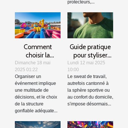
protecteurs,...
Comment
Guide pratique
choisir la
pour styliser
structure
votre sweat de
Dimanche 18 mai
Lundi 12 mai 2025
2025 01:22
10:00
gonflable idéale
travail en toutes
Organiser un
Le sweat de travail,
pour votre
saisons
événement implique
autrefois cantonné à
événement
une multitude de
la sphère sportive ou
décisions, et le choix
au confort du domicile,
de la structure
s'impose désormais...
gonflable adéquate...