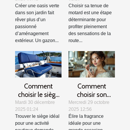
gazon parfait
allier confort et
Créer une oasis verte
Choisir sa tenue de
sécurité ?
dans son jardin fait
motard est une étape
rêver plus d’un
déterminante pour
passionné
profiter pleinement
d’aménagement
des sensations de la
extérieur. Un gazon...
route...
Comment
Comment
choisir le siège
choisir son
idéal pour votre
parfum pour les
Mardi 30 décembre
Mercredi 29 octobre
2025 01:24
2025 12:56
activité
grandes
Trouver le siège idéal
Élire la fragrance
nautique ?
occasions ?
pour une activité
idéale pour une