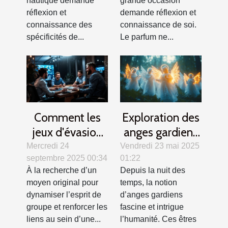
nautique demande
grande occasion
réflexion et
demande réflexion et
connaissance des
connaissance de soi.
spécificités de...
Le parfum ne...
Comment les
Exploration des
jeux d'évasion
anges gardiens
renforcent la
dans différentes
Mercredi 24
Vendredi 23 mai 2025
septembre 2025 00:34
01:22
cohésion
cultures et
À la recherche d’un
Depuis la nuit des
d'équipe ?
traditions
moyen original pour
temps, la notion
dynamiser l’esprit de
d’anges gardiens
groupe et renforcer les
fascine et intrigue
liens au sein d’une...
l’humanité. Ces êtres