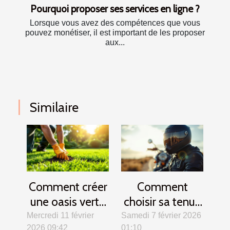
Pourquoi proposer ses services en ligne ?
Lorsque vous avez des compétences que vous
pouvez monétiser, il est important de les proposer
aux...
Similaire
Comment créer
Comment
une oasis verte
choisir sa tenue
? Secrets d'un
de motard pour
Mercredi 11 février
Samedi 7 février 2026
2026 09:42
01:10