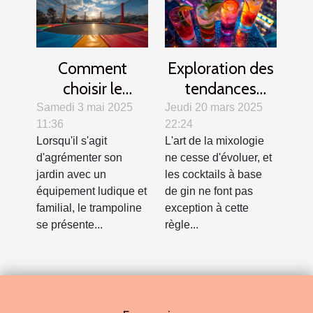
Comment
Exploration des
choisir le
tendances
trampoline idéal
modernes des
Samedi 3 mai 2025
Jeudi 20 mars 2025
11:36
22:24
pour votre jardin
cocktails au gin
Lorsqu'il s'agit
L'art de la mixologie
?
d'agrémenter son
ne cesse d'évoluer, et
jardin avec un
les cocktails à base
équipement ludique et
de gin ne font pas
familial, le trampoline
exception à cette
se présente...
règle...