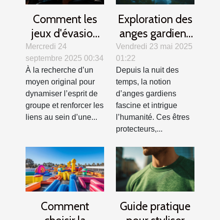
Comment les
Exploration des
jeux d'évasion
anges gardiens
renforcent la
dans différentes
Mercredi 24
Vendredi 23 mai 2025
septembre 2025 00:34
01:22
cohésion
cultures et
À la recherche d’un
Depuis la nuit des
d'équipe ?
traditions
moyen original pour
temps, la notion
dynamiser l’esprit de
d’anges gardiens
groupe et renforcer les
fascine et intrigue
liens au sein d’une...
l’humanité. Ces êtres
protecteurs,...
Comment
Guide pratique