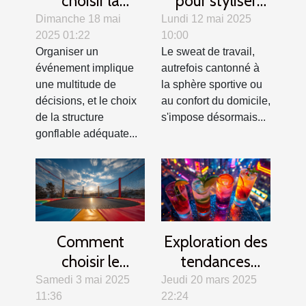
choisir la
pour styliser
structure
votre sweat de
Dimanche 18 mai
Lundi 12 mai 2025
2025 01:22
10:00
gonflable idéale
travail en toutes
Organiser un
Le sweat de travail,
pour votre
saisons
événement implique
autrefois cantonné à
événement
une multitude de
la sphère sportive ou
décisions, et le choix
au confort du domicile,
de la structure
s'impose désormais...
gonflable adéquate...
Comment
Exploration des
choisir le
tendances
trampoline idéal
modernes des
Samedi 3 mai 2025
Jeudi 20 mars 2025
11:36
22:24
pour votre jardin
cocktails au gin