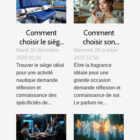
Comment
Comment
choisir le siège
choisir son
idéal pour votre
parfum pour les
Mardi 30 décembre
Mercredi 29 octobre
2025 01:24
2025 12:56
activité
grandes
Trouver le siège idéal
Élire la fragrance
nautique ?
occasions ?
pour une activité
idéale pour une
nautique demande
grande occasion
réflexion et
demande réflexion et
connaissance des
connaissance de soi.
spécificités de...
Le parfum ne...