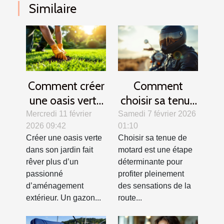
Similaire
Comment créer
Comment
une oasis verte
choisir sa tenue
? Secrets d'un
de motard pour
Mercredi 11 février
Samedi 7 février 2026
2026 09:42
01:10
gazon parfait
allier confort et
Créer une oasis verte
Choisir sa tenue de
sécurité ?
dans son jardin fait
motard est une étape
rêver plus d’un
déterminante pour
passionné
profiter pleinement
d’aménagement
des sensations de la
extérieur. Un gazon...
route...