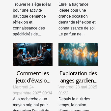
activité
grandes
Trouver le siège idéal
Élire la fragrance
nautique ?
occasions ?
pour une activité
idéale pour une
nautique demande
grande occasion
réflexion et
demande réflexion et
connaissance des
connaissance de soi.
spécificités de...
Le parfum ne...
Comment les
Exploration des
jeux d'évasion
anges gardiens
renforcent la
dans différentes
Mercredi 24
Vendredi 23 mai 2025
septembre 2025 00:34
01:22
cohésion
cultures et
À la recherche d’un
Depuis la nuit des
d'équipe ?
traditions
moyen original pour
temps, la notion
dynamiser l’esprit de
d’anges gardiens