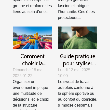
groupe et renforcer les
fascine et intrigue
liens au sein d’une...
l’humanité. Ces êtres
protecteurs,...
Comment
Guide pratique
choisir la
pour styliser
structure
votre sweat de
Dimanche 18 mai
Lundi 12 mai 2025
2025 01:22
10:00
gonflable idéale
travail en toutes
Organiser un
Le sweat de travail,
pour votre
saisons
événement implique
autrefois cantonné à
événement
une multitude de
la sphère sportive ou
décisions, et le choix
au confort du domicile,
de la structure
s'impose désormais...