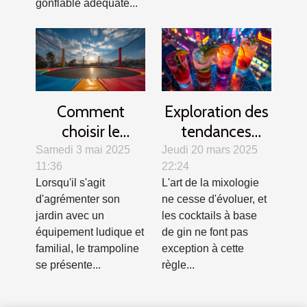
gonflable adéquate...
Comment
Exploration des
choisir le
tendances
trampoline idéal
modernes des
Samedi 3 mai 2025
Jeudi 20 mars 2025
11:36
22:24
pour votre jardin
cocktails au gin
Lorsqu'il s'agit
L'art de la mixologie
?
d'agrémenter son
ne cesse d'évoluer, et
jardin avec un
les cocktails à base
équipement ludique et
de gin ne font pas
familial, le trampoline
exception à cette
se présente...
règle...