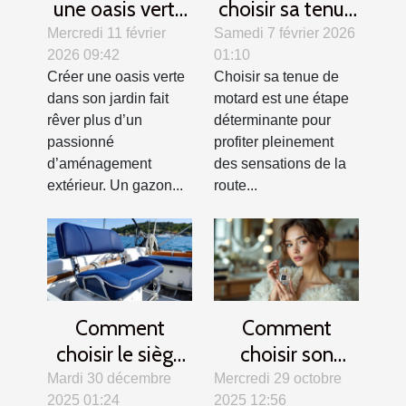
une oasis verte
choisir sa tenue
? Secrets d'un
de motard pour
Mercredi 11 février
Samedi 7 février 2026
2026 09:42
01:10
gazon parfait
allier confort et
Créer une oasis verte
Choisir sa tenue de
sécurité ?
dans son jardin fait
motard est une étape
rêver plus d’un
déterminante pour
passionné
profiter pleinement
d’aménagement
des sensations de la
extérieur. Un gazon...
route...
Comment
Comment
choisir le siège
choisir son
idéal pour votre
parfum pour les
Mardi 30 décembre
Mercredi 29 octobre
2025 01:24
2025 12:56