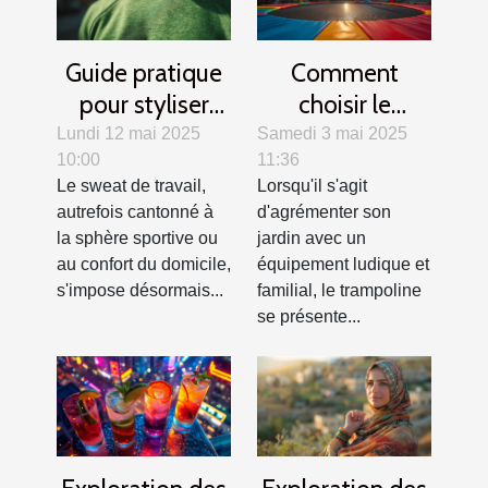
Guide pratique
Comment
pour styliser
choisir le
votre sweat de
trampoline idéal
Lundi 12 mai 2025
Samedi 3 mai 2025
10:00
11:36
travail en toutes
pour votre jardin
Le sweat de travail,
Lorsqu'il s'agit
saisons
?
autrefois cantonné à
d'agrémenter son
la sphère sportive ou
jardin avec un
au confort du domicile,
équipement ludique et
s'impose désormais...
familial, le trampoline
se présente...