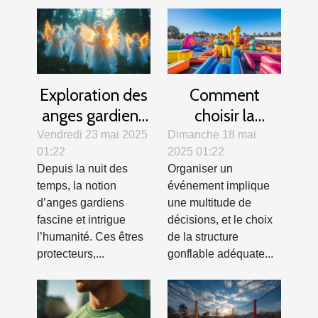
Exploration des
Comment
anges gardiens
choisir la
dans différentes
structure
Vendredi 23 mai 2025
Dimanche 18 mai
01:22
2025 01:22
cultures et
gonflable idéale
Depuis la nuit des
Organiser un
traditions
pour votre
temps, la notion
événement implique
événement
d’anges gardiens
une multitude de
fascine et intrigue
décisions, et le choix
l’humanité. Ces êtres
de la structure
protecteurs,...
gonflable adéquate...