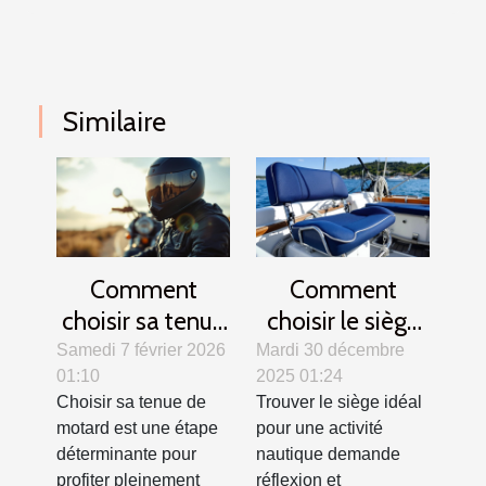
Similaire
Comment
Comment
choisir sa tenue
choisir le siège
de motard pour
idéal pour votre
Samedi 7 février 2026
Mardi 30 décembre
01:10
2025 01:24
allier confort et
activité
Choisir sa tenue de
Trouver le siège idéal
sécurité ?
nautique ?
motard est une étape
pour une activité
déterminante pour
nautique demande
profiter pleinement
réflexion et