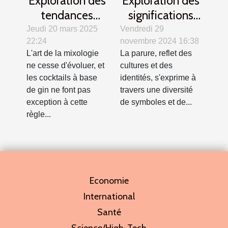
Exploration des
Exploration des
tendances
significations
modernes des
culturelles des
Jeudi 20 mars 2025
Vendredi 29
22:24
novembre 2024 16:38
cocktails au gin
bracelets
L'art de la mixologie
La parure, reflet des
palestiniens
ne cesse d'évoluer, et
cultures et des
les cocktails à base
identités, s'exprime à
de gin ne font pas
travers une diversité
exception à cette
de symboles et de...
règle...
Economie
International
Santé
Science/High-Tech