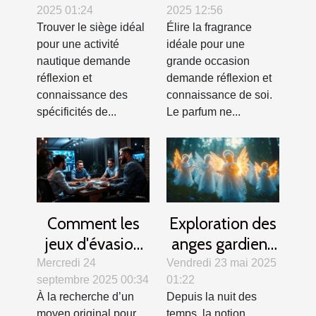
2025 01:24
2025 12:56
activité
grandes
Trouver le siège idéal
Élire la fragrance
nautique ?
occasions ?
pour une activité
idéale pour une
nautique demande
grande occasion
réflexion et
demande réflexion et
connaissance des
connaissance de soi.
spécificités de...
Le parfum ne...
Comment les
Exploration des
jeux d'évasion
anges gardiens
renforcent la
dans différentes
Mercredi 24
Vendredi 23 mai 2025
septembre 2025 00:34
01:22
cohésion
cultures et
À la recherche d’un
Depuis la nuit des
d'équipe ?
traditions
moyen original pour
temps, la notion