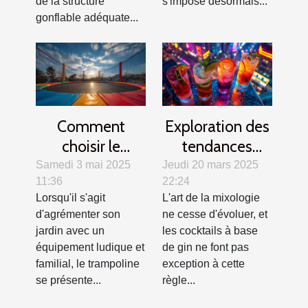
de la structure
s'impose désormais...
gonflable adéquate...
Comment
Exploration des
choisir le
tendances
trampoline idéal
modernes des
Samedi 3 mai 2025
Jeudi 20 mars 2025
11:36
22:24
pour votre jardin
cocktails au gin
Lorsqu'il s'agit
L'art de la mixologie
?
d'agrémenter son
ne cesse d'évoluer, et
jardin avec un
les cocktails à base
équipement ludique et
de gin ne font pas
familial, le trampoline
exception à cette
se présente...
règle...