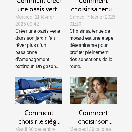
Comment créer
Comment
une oasis verte
choisir sa tenue
? Secrets d'un
de motard pour
Mercredi 11 février
Samedi 7 février 2026
2026 09:42
01:10
gazon parfait
allier confort et
Créer une oasis verte
Choisir sa tenue de
sécurité ?
dans son jardin fait
motard est une étape
rêver plus d’un
déterminante pour
passionné
profiter pleinement
d’aménagement
des sensations de la
extérieur. Un gazon...
route...
Comment
Comment
choisir le siège
choisir son
idéal pour votre
parfum pour les
Mardi 30 décembre
Mercredi 29 octobre