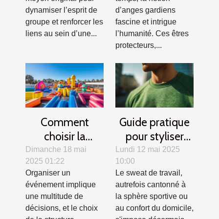
dynamiser l’esprit de
d’anges gardiens
groupe et renforcer les
fascine et intrigue
liens au sein d’une...
l’humanité. Ces êtres
protecteurs,...
Comment
Guide pratique
choisir la
pour styliser
structure
votre sweat de
Dimanche 18 mai
Lundi 12 mai 2025
2025 01:22
10:00
gonflable idéale
travail en toutes
Organiser un
Le sweat de travail,
pour votre
saisons
événement implique
autrefois cantonné à
événement
une multitude de
la sphère sportive ou
décisions, et le choix
au confort du domicile,