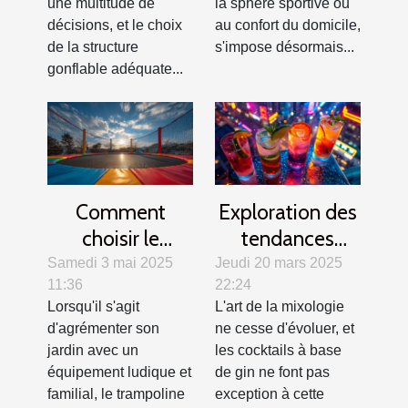
une multitude de
la sphère sportive ou
décisions, et le choix
au confort du domicile,
de la structure
s'impose désormais...
gonflable adéquate...
Comment
Exploration des
choisir le
tendances
trampoline idéal
modernes des
Samedi 3 mai 2025
Jeudi 20 mars 2025
11:36
22:24
pour votre jardin
cocktails au gin
Lorsqu'il s'agit
L'art de la mixologie
?
d'agrémenter son
ne cesse d'évoluer, et
jardin avec un
les cocktails à base
équipement ludique et
de gin ne font pas
familial, le trampoline
exception à cette