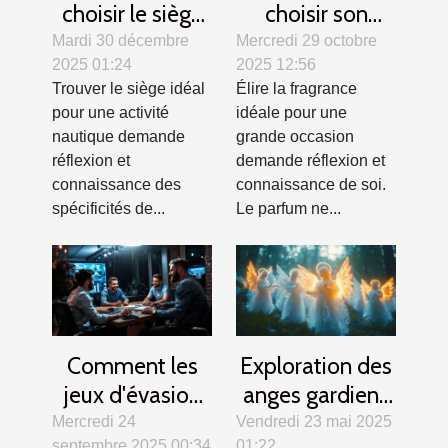
choisir le siège
choisir son
idéal pour votre
parfum pour les
Mardi 30 décembre
Mercredi 29 octobre
2025 01:24
2025 12:56
activité
grandes
Trouver le siège idéal
Élire la fragrance
nautique ?
occasions ?
pour une activité
idéale pour une
nautique demande
grande occasion
réflexion et
demande réflexion et
connaissance des
connaissance de soi.
spécificités de...
Le parfum ne...
Comment les
Exploration des
jeux d'évasion
anges gardiens
renforcent la
dans différentes
Mercredi 24
Vendredi 23 mai 2025
septembre 2025 00:34
01:22