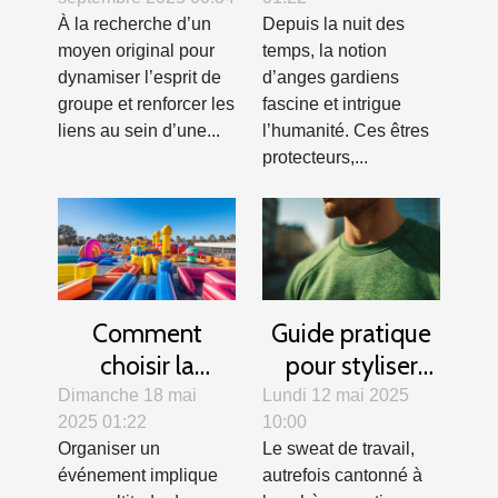
cohésion
cultures et
À la recherche d’un
Depuis la nuit des
d'équipe ?
traditions
moyen original pour
temps, la notion
dynamiser l’esprit de
d’anges gardiens
groupe et renforcer les
fascine et intrigue
liens au sein d’une...
l’humanité. Ces êtres
protecteurs,...
Comment
Guide pratique
choisir la
pour styliser
structure
votre sweat de
Dimanche 18 mai
Lundi 12 mai 2025
2025 01:22
10:00
gonflable idéale
travail en toutes
Organiser un
Le sweat de travail,
pour votre
saisons
événement implique
autrefois cantonné à
événement