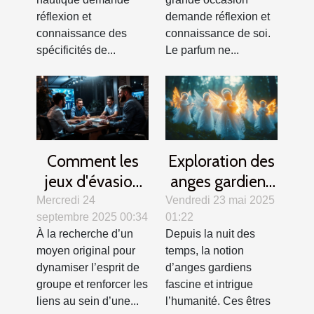
réflexion et
demande réflexion et
connaissance des
connaissance de soi.
spécificités de...
Le parfum ne...
Comment les
Exploration des
jeux d'évasion
anges gardiens
renforcent la
dans différentes
Mercredi 24
Vendredi 23 mai 2025
septembre 2025 00:34
01:22
cohésion
cultures et
À la recherche d’un
Depuis la nuit des
d'équipe ?
traditions
moyen original pour
temps, la notion
dynamiser l’esprit de
d’anges gardiens
groupe et renforcer les
fascine et intrigue
liens au sein d’une...
l’humanité. Ces êtres