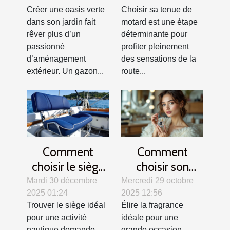
gazon parfait
allier confort et
Créer une oasis verte
Choisir sa tenue de
sécurité ?
dans son jardin fait
motard est une étape
rêver plus d’un
déterminante pour
passionné
profiter pleinement
d’aménagement
des sensations de la
extérieur. Un gazon...
route...
Comment
Comment
choisir le siège
choisir son
idéal pour votre
parfum pour les
Mardi 30 décembre
Mercredi 29 octobre
2025 01:24
2025 12:56
activité
grandes
Trouver le siège idéal
Élire la fragrance
nautique ?
occasions ?
pour une activité
idéale pour une
nautique demande
grande occasion