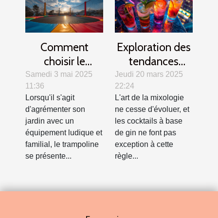
Comment
Exploration des
choisir le
tendances
trampoline idéal
modernes des
Samedi 3 mai 2025
Jeudi 20 mars 2025
11:36
22:24
pour votre jardin
cocktails au gin
Lorsqu'il s'agit
L'art de la mixologie
?
d'agrémenter son
ne cesse d'évoluer, et
jardin avec un
les cocktails à base
équipement ludique et
de gin ne font pas
familial, le trampoline
exception à cette
se présente...
règle...