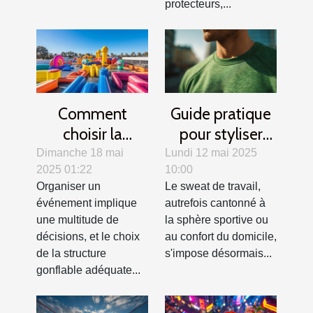
protecteurs,...
Comment
Guide pratique
choisir la
pour styliser
structure
votre sweat de
Dimanche 18 mai
Lundi 12 mai 2025
2025 01:22
10:00
gonflable idéale
travail en toutes
Organiser un
Le sweat de travail,
pour votre
saisons
événement implique
autrefois cantonné à
événement
une multitude de
la sphère sportive ou
décisions, et le choix
au confort du domicile,
de la structure
s'impose désormais...
gonflable adéquate...