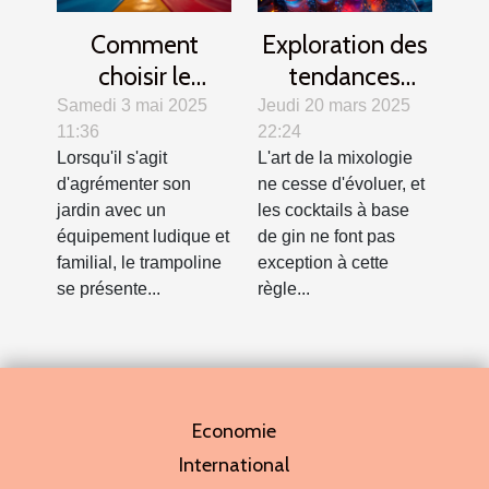
Comment
Exploration des
choisir le
tendances
trampoline idéal
modernes des
Samedi 3 mai 2025
Jeudi 20 mars 2025
11:36
22:24
pour votre jardin
cocktails au gin
Lorsqu'il s'agit
L'art de la mixologie
?
d'agrémenter son
ne cesse d'évoluer, et
jardin avec un
les cocktails à base
équipement ludique et
de gin ne font pas
familial, le trampoline
exception à cette
se présente...
règle...
Economie
International