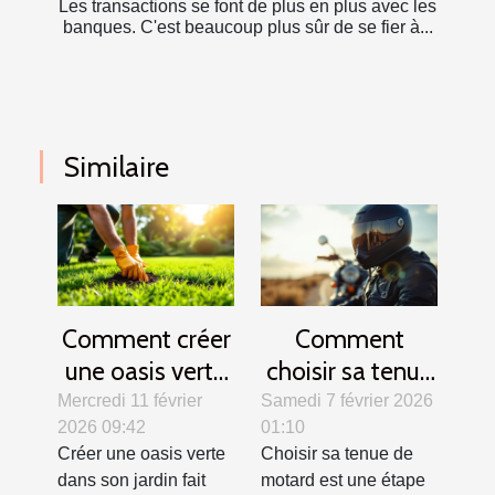
Les transactions se font de plus en plus avec les
banques. C'est beaucoup plus sûr de se fier à...
Similaire
Comment créer
Comment
une oasis verte
choisir sa tenue
? Secrets d'un
de motard pour
Mercredi 11 février
Samedi 7 février 2026
2026 09:42
01:10
gazon parfait
allier confort et
Créer une oasis verte
Choisir sa tenue de
sécurité ?
dans son jardin fait
motard est une étape