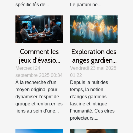
spécificités de...
Le parfum ne...
Comment les
Exploration des
jeux d'évasion
anges gardiens
renforcent la
dans différentes
Mercredi 24
Vendredi 23 mai 2025
septembre 2025 00:34
01:22
cohésion
cultures et
À la recherche d’un
Depuis la nuit des
d'équipe ?
traditions
moyen original pour
temps, la notion
dynamiser l’esprit de
d’anges gardiens
groupe et renforcer les
fascine et intrigue
liens au sein d’une...
l’humanité. Ces êtres
protecteurs,...