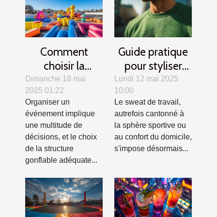
Comment
Guide pratique
choisir la
pour styliser
structure
votre sweat de
Dimanche 18 mai
Lundi 12 mai 2025
2025 01:22
10:00
gonflable idéale
travail en toutes
Organiser un
Le sweat de travail,
pour votre
saisons
événement implique
autrefois cantonné à
événement
une multitude de
la sphère sportive ou
décisions, et le choix
au confort du domicile,
de la structure
s'impose désormais...
gonflable adéquate...