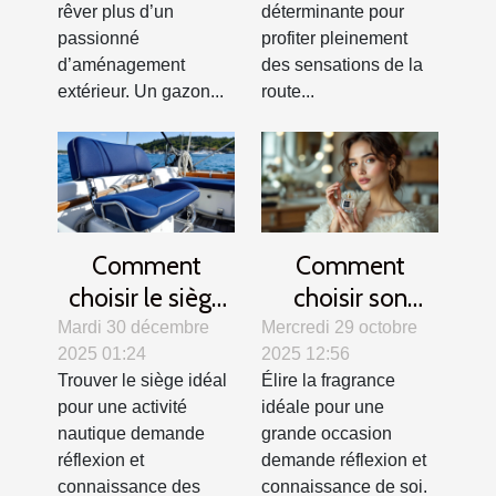
rêver plus d’un
déterminante pour
passionné
profiter pleinement
d’aménagement
des sensations de la
extérieur. Un gazon...
route...
Comment
Comment
choisir le siège
choisir son
idéal pour votre
parfum pour les
Mardi 30 décembre
Mercredi 29 octobre
2025 01:24
2025 12:56
activité
grandes
Trouver le siège idéal
Élire la fragrance
nautique ?
occasions ?
pour une activité
idéale pour une
nautique demande
grande occasion
réflexion et
demande réflexion et
connaissance des
connaissance de soi.