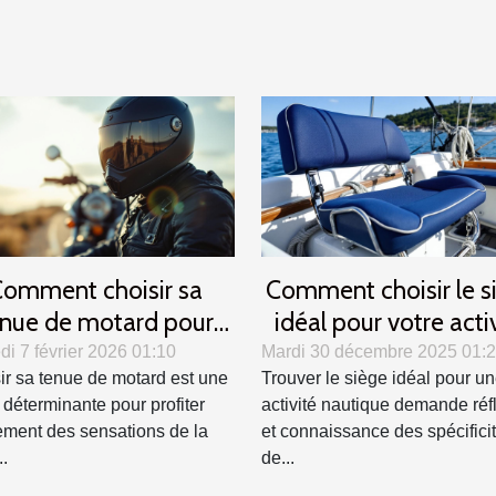
omment choisir sa
Comment choisir le s
nue de motard pour
idéal pour votre acti
er confort et sécurité ?
nautique ?
i 7 février 2026 01:10
Mardi 30 décembre 2025 01:
ir sa tenue de motard est une
Trouver le siège idéal pour u
 déterminante pour profiter
activité nautique demande réf
ement des sensations de la
et connaissance des spécifici
..
de...