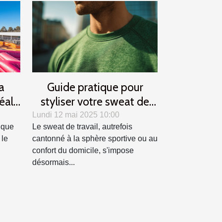
a
Guide pratique pour
déale
styliser votre sweat de
ent
travail en toutes saisons
Lundi 12 mai 2025 10:00
ique
Le sweat de travail, autrefois
 le
cantonné à la sphère sportive ou au
confort du domicile, s'impose
désormais...