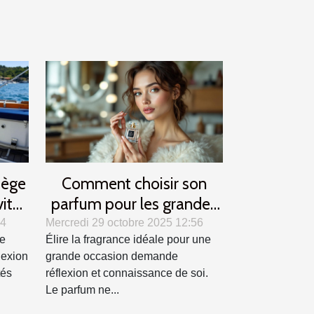
iège
Comment choisir son
vité
parfum pour les grandes
occasions ?
24
Mercredi 29 octobre 2025 12:56
ne
Élire la fragrance idéale pour une
lexion
grande occasion demande
tés
réflexion et connaissance de soi.
Le parfum ne...