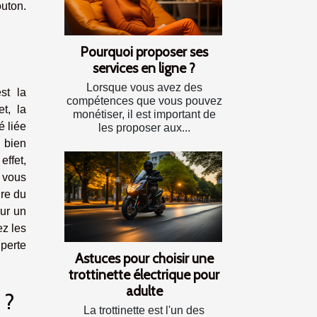
outon.
Pourquoi proposer ses
services en ligne ?
Lorsque vous avez des
st la
compétences que vous pouvez
t, la
monétiser, il est important de
é liée
les proposer aux...
 bien
effet,
, vous
ire du
our un
ez les
perte
Astuces pour choisir une
trottinette électrique pour
adulte
 ?
La trottinette est l'un des