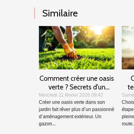
Similaire
Comment créer une oasis
C
verte ? Secrets d'un
te
gazon parfait
alli
Mercredi 11 février 2026 09:42
Samed
Créer une oasis verte dans son
Chois
jardin fait rêver plus d’un passionné
étape
d’aménagement extérieur. Un
plein
gazon...
route.