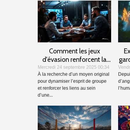
Comment les jeux
Ex
d'évasion renforcent la
gar
cohésion d'équipe ?
c
Mercredi 24 septembre 2025 00:34
Vendr
À la recherche d’un moyen original
Depui
pour dynamiser l’esprit de groupe
d’ang
et renforcer les liens au sein
l’huma
d’une...