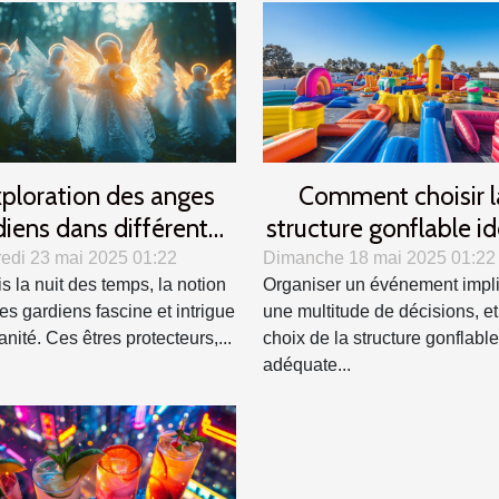
ploration des anges
Comment choisir l
diens dans différentes
structure gonflable i
ultures et traditions
pour votre événem
edi 23 mai 2025 01:22
Dimanche 18 mai 2025 01:22
s la nuit des temps, la notion
Organiser un événement impl
es gardiens fascine et intrigue
une multitude de décisions, et
nité. Ces êtres protecteurs,...
choix de la structure gonflable
adéquate...