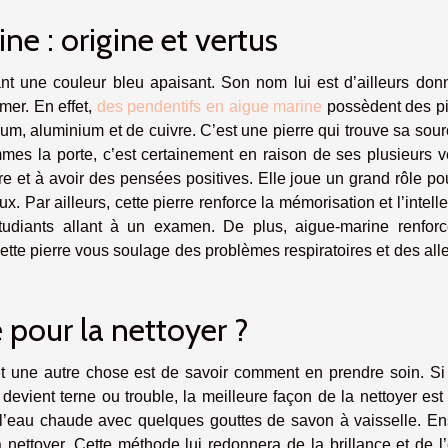
e : origine et vertus
nt une couleur bleu apaisant. Son nom lui est d’ailleurs don
mer. En effet,
des pendentifs en aigue marine
possèdent des pi
lium, aluminium et de cuivre. C’est une pierre qui trouve sa sou
mes la porte, c’est certainement en raison de ses plusieurs v
re et à avoir des pensées positives. Elle joue un grand rôle po
 Par ailleurs, cette pierre renforce la mémorisation et l’intelle
udiants allant à un examen. De plus, aigue-marine renforc
ette pierre vous soulage des problèmes respiratoires et des all
 pour la nettoyer ?
t une autre chose est de savoir comment en prendre soin. Si
evient terne ou trouble, la meilleure façon de la nettoyer est
’eau chaude avec quelques gouttes de savon à vaisselle. Ens
a nettoyer. Cette méthode lui redonnera de la brillance et de l’