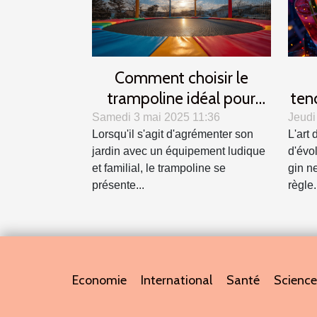
Comment choisir le
trampoline idéal pour
ten
votre jardin ?
Samedi 3 mai 2025 11:36
Jeudi
Lorsqu'il s'agit d'agrémenter son
L'art
jardin avec un équipement ludique
d'évol
et familial, le trampoline se
gin n
présente...
règle.
Economie
International
Santé
Science