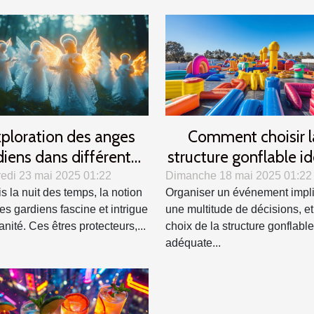
ploration des anges
Comment choisir l
diens dans différentes
structure gonflable i
ultures et traditions
pour votre événem
edi 23 mai 2025 01:22
Dimanche 18 mai 2025 01:22
s la nuit des temps, la notion
Organiser un événement impl
es gardiens fascine et intrigue
une multitude de décisions, et
nité. Ces êtres protecteurs,...
choix de la structure gonflable
adéquate...