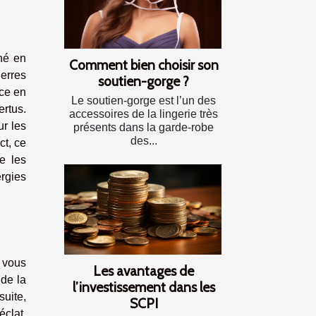
né en
Comment bien choisir son
erres
soutien-gorge ?
rce en
Le soutien-gorge est l’un des
ertus.
accessoires de la lingerie très
ur les
présents dans la garde-robe
des...
ct, ce
e les
ergies
 vous
Les avantages de
 de la
l’investissement dans les
uite,
SCPI
éclat.