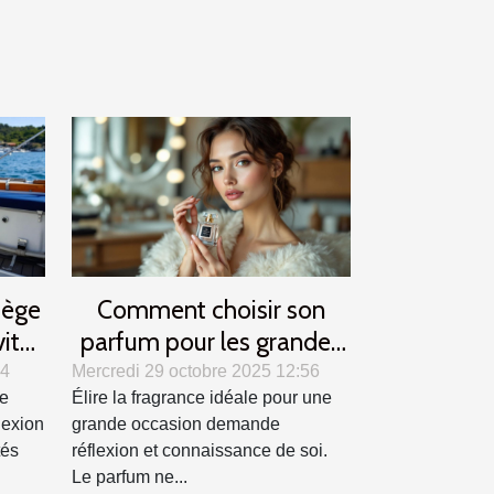
iège
Comment choisir son
vité
parfum pour les grandes
occasions ?
24
Mercredi 29 octobre 2025 12:56
ne
Élire la fragrance idéale pour une
lexion
grande occasion demande
tés
réflexion et connaissance de soi.
Le parfum ne...