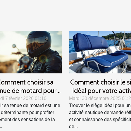
omment choisir sa
Comment choisir le s
nue de motard pour
idéal pour votre acti
er confort et sécurité ?
nautique ?
i 7 février 2026 01:10
Mardi 30 décembre 2025 01:
ir sa tenue de motard est une
Trouver le siège idéal pour u
 déterminante pour profiter
activité nautique demande réf
ement des sensations de la
et connaissance des spécifici
..
de...