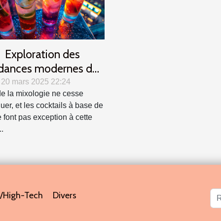
Exploration des
dances modernes des
cocktails au gin
 20 mars 2025 22:24
 de la mixologie ne cesse
uer, et les cocktails à base de
e font pas exception à cette
..
/High-Tech
Divers