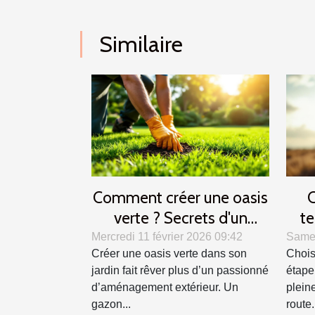
Similaire
Comment créer une oasis
C
verte ? Secrets d'un
te
gazon parfait
alli
Mercredi 11 février 2026 09:42
Samed
Créer une oasis verte dans son
Chois
jardin fait rêver plus d’un passionné
étape
d’aménagement extérieur. Un
plein
gazon...
route.