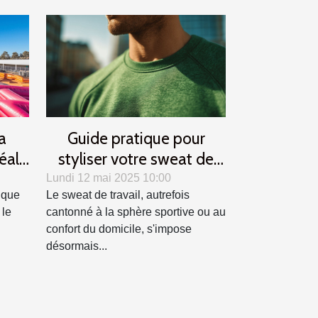
a
Guide pratique pour
déale
styliser votre sweat de
ent
travail en toutes saisons
Lundi 12 mai 2025 10:00
ique
Le sweat de travail, autrefois
 le
cantonné à la sphère sportive ou au
confort du domicile, s'impose
désormais...