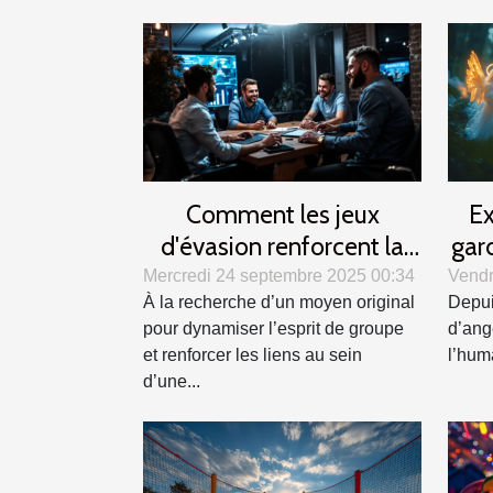
Comment les jeux
Ex
d'évasion renforcent la
gar
cohésion d'équipe ?
c
Mercredi 24 septembre 2025 00:34
Vendr
À la recherche d’un moyen original
Depui
pour dynamiser l’esprit de groupe
d’ang
et renforcer les liens au sein
l’huma
d’une...