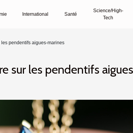
Science/High-
mie
International
Santé
Tech
r les pendentifs aigues-marines
tre sur les pendentifs aigue