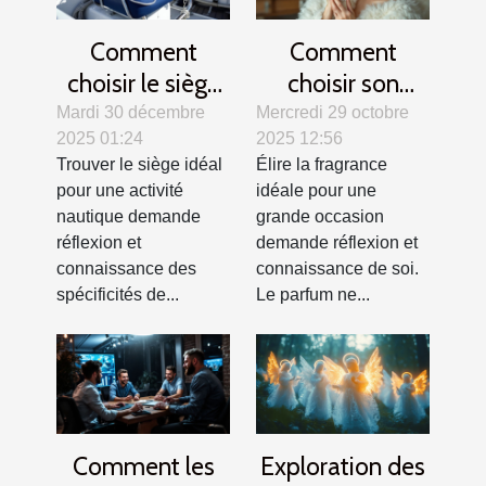
Comment
Comment
choisir le siège
choisir son
idéal pour votre
parfum pour les
Mardi 30 décembre
Mercredi 29 octobre
2025 01:24
2025 12:56
activité
grandes
Trouver le siège idéal
Élire la fragrance
nautique ?
occasions ?
pour une activité
idéale pour une
nautique demande
grande occasion
réflexion et
demande réflexion et
connaissance des
connaissance de soi.
spécificités de...
Le parfum ne...
Comment les
Exploration des