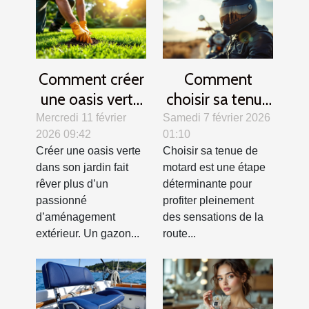
Comment créer
Comment
une oasis verte
choisir sa tenue
? Secrets d'un
de motard pour
Mercredi 11 février
Samedi 7 février 2026
2026 09:42
01:10
gazon parfait
allier confort et
Créer une oasis verte
Choisir sa tenue de
sécurité ?
dans son jardin fait
motard est une étape
rêver plus d’un
déterminante pour
passionné
profiter pleinement
d’aménagement
des sensations de la
extérieur. Un gazon...
route...