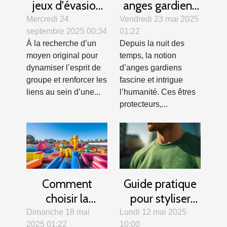
jeux d'évasion
anges gardiens
renforcent la
dans différentes
Mercredi 24
Vendredi 23 mai 2025
septembre 2025 00:34
01:22
cohésion
cultures et
À la recherche d’un
Depuis la nuit des
d'équipe ?
traditions
moyen original pour
temps, la notion
dynamiser l’esprit de
d’anges gardiens
groupe et renforcer les
fascine et intrigue
liens au sein d’une...
l’humanité. Ces êtres
protecteurs,...
Comment
Guide pratique
choisir la
pour styliser
structure
votre sweat de
Dimanche 18 mai
Lundi 12 mai 2025
2025 01:22
10:00