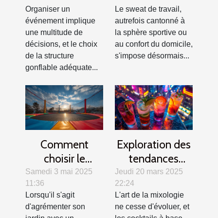
gonflable idéale
travail en toutes
Organiser un
Le sweat de travail,
pour votre
saisons
événement implique
autrefois cantonné à
événement
une multitude de
la sphère sportive ou
décisions, et le choix
au confort du domicile,
de la structure
s'impose désormais...
gonflable adéquate...
Comment
Exploration des
choisir le
tendances
trampoline idéal
modernes des
Samedi 3 mai 2025
Jeudi 20 mars 2025
11:36
22:24
pour votre jardin
cocktails au gin
Lorsqu'il s'agit
L'art de la mixologie
?
d'agrémenter son
ne cesse d'évoluer, et