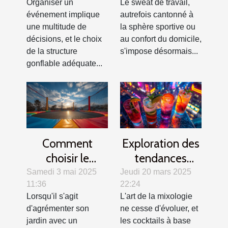
Organiser un
Le sweat de travail,
pour votre
saisons
événement implique
autrefois cantonné à
événement
une multitude de
la sphère sportive ou
décisions, et le choix
au confort du domicile,
de la structure
s'impose désormais...
gonflable adéquate...
Comment
Exploration des
choisir le
tendances
trampoline idéal
modernes des
Samedi 3 mai 2025
Jeudi 20 mars 2025
11:36
22:24
pour votre jardin
cocktails au gin
Lorsqu'il s'agit
L'art de la mixologie
?
d'agrémenter son
ne cesse d'évoluer, et
jardin avec un
les cocktails à base