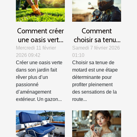
Comment créer
Comment
une oasis verte
choisir sa tenue
? Secrets d'un
de motard pour
Mercredi 11 février
Samedi 7 février 2026
2026 09:42
01:10
gazon parfait
allier confort et
Créer une oasis verte
Choisir sa tenue de
sécurité ?
dans son jardin fait
motard est une étape
rêver plus d’un
déterminante pour
passionné
profiter pleinement
d’aménagement
des sensations de la
extérieur. Un gazon...
route...