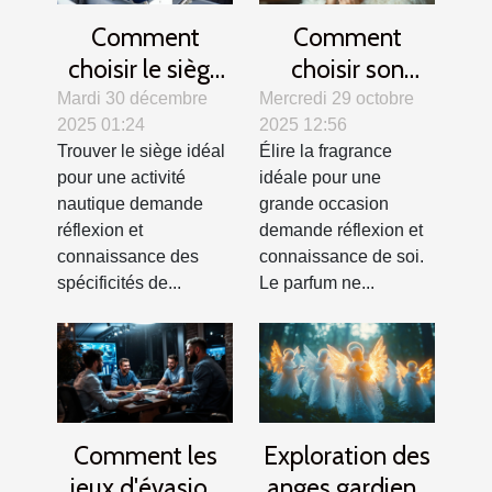
Comment
Comment
choisir le siège
choisir son
idéal pour votre
parfum pour les
Mardi 30 décembre
Mercredi 29 octobre
2025 01:24
2025 12:56
activité
grandes
Trouver le siège idéal
Élire la fragrance
nautique ?
occasions ?
pour une activité
idéale pour une
nautique demande
grande occasion
réflexion et
demande réflexion et
connaissance des
connaissance de soi.
spécificités de...
Le parfum ne...
Comment les
Exploration des
jeux d'évasion
anges gardiens