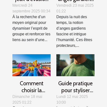
renforcent la
dans différentes
Mercredi 24
Vendredi 23 mai 2025
septembre 2025 00:34
01:22
cohésion
cultures et
À la recherche d’un
Depuis la nuit des
d'équipe ?
traditions
moyen original pour
temps, la notion
dynamiser l’esprit de
d’anges gardiens
groupe et renforcer les
fascine et intrigue
liens au sein d’une...
l’humanité. Ces êtres
protecteurs,...
Comment
Guide pratique
choisir la
pour styliser
structure
votre sweat de
Dimanche 18 mai
Lundi 12 mai 2025
2025 01:22
10:00
gonflable idéale
travail en toutes