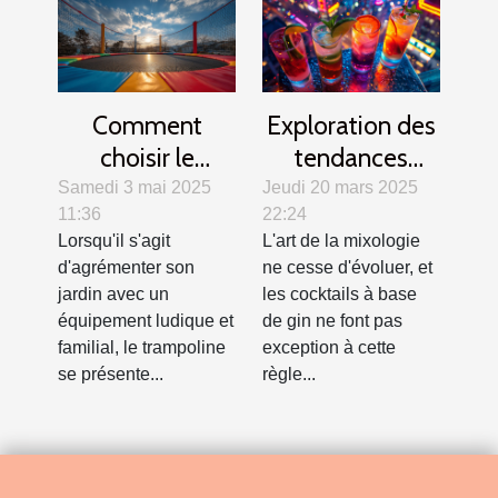
Comment
Exploration des
choisir le
tendances
trampoline idéal
modernes des
Samedi 3 mai 2025
Jeudi 20 mars 2025
11:36
22:24
pour votre jardin
cocktails au gin
Lorsqu'il s'agit
L'art de la mixologie
?
d'agrémenter son
ne cesse d'évoluer, et
jardin avec un
les cocktails à base
équipement ludique et
de gin ne font pas
familial, le trampoline
exception à cette
se présente...
règle...