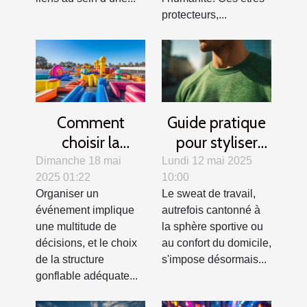
protecteurs,...
Comment
Guide pratique
choisir la
pour styliser
structure
votre sweat de
Dimanche 18 mai
Lundi 12 mai 2025
2025 01:22
10:00
gonflable idéale
travail en toutes
Organiser un
Le sweat de travail,
pour votre
saisons
événement implique
autrefois cantonné à
événement
une multitude de
la sphère sportive ou
décisions, et le choix
au confort du domicile,
de la structure
s'impose désormais...
gonflable adéquate...