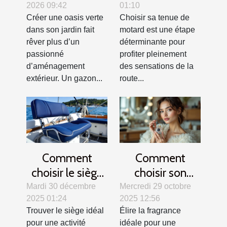
2026 09:42
01:10
gazon parfait
allier confort et
Créer une oasis verte
Choisir sa tenue de
sécurité ?
dans son jardin fait
motard est une étape
rêver plus d’un
déterminante pour
passionné
profiter pleinement
d’aménagement
des sensations de la
extérieur. Un gazon...
route...
Comment
Comment
choisir le siège
choisir son
idéal pour votre
parfum pour les
Mardi 30 décembre
Mercredi 29 octobre
2025 01:24
2025 12:56
activité
grandes
Trouver le siège idéal
Élire la fragrance
nautique ?
occasions ?
pour une activité
idéale pour une