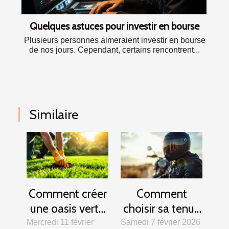
Quelques astuces pour investir en bourse
Plusieurs personnes aimeraient investir en bourse
de nos jours. Cependant, certains rencontrent...
Similaire
Comment créer
Comment
une oasis verte
choisir sa tenue
? Secrets d'un
de motard pour
Mercredi 11 février
Samedi 7 février 2026