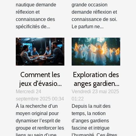
nautique demande
grande occasion
réflexion et
demande réflexion et
connaissance des
connaissance de soi.
spécificités de...
Le parfum ne...
Comment les
Exploration des
jeux d'évasion
anges gardiens
renforcent la
dans différentes
Mercredi 24
Vendredi 23 mai 2025
septembre 2025 00:34
01:22
cohésion
cultures et
À la recherche d’un
Depuis la nuit des
d'équipe ?
traditions
moyen original pour
temps, la notion
dynamiser l’esprit de
d’anges gardiens
groupe et renforcer les
fascine et intrigue
liens au sein d’une...
l’humanité. Ces êtres