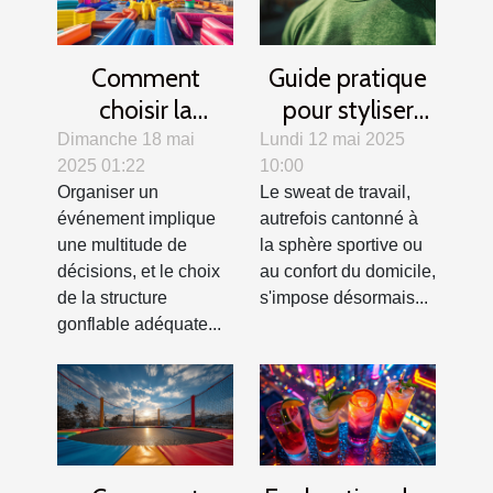
Comment
Guide pratique
choisir la
pour styliser
structure
votre sweat de
Dimanche 18 mai
Lundi 12 mai 2025
2025 01:22
10:00
gonflable idéale
travail en toutes
Organiser un
Le sweat de travail,
pour votre
saisons
événement implique
autrefois cantonné à
événement
une multitude de
la sphère sportive ou
décisions, et le choix
au confort du domicile,
de la structure
s'impose désormais...
gonflable adéquate...