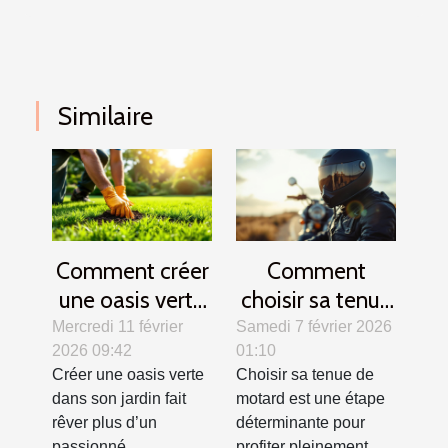
Similaire
Comment créer
Comment
une oasis verte
choisir sa tenue
? Secrets d'un
de motard pour
Mercredi 11 février
Samedi 7 février 2026
2026 09:42
01:10
gazon parfait
allier confort et
Créer une oasis verte
Choisir sa tenue de
sécurité ?
dans son jardin fait
motard est une étape
rêver plus d’un
déterminante pour
passionné
profiter pleinement