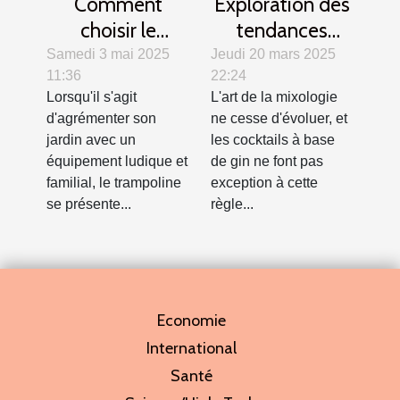
Comment
Exploration des
choisir le
tendances
trampoline idéal
modernes des
Samedi 3 mai 2025
Jeudi 20 mars 2025
11:36
22:24
pour votre jardin
cocktails au gin
Lorsqu'il s'agit
L'art de la mixologie
?
d'agrémenter son
ne cesse d'évoluer, et
jardin avec un
les cocktails à base
équipement ludique et
de gin ne font pas
familial, le trampoline
exception à cette
se présente...
règle...
Economie
International
Santé