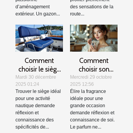
d’aménagement
des sensations de la
extérieur. Un gazon...
route...
Comment
Comment
choisir le siège
choisir son
idéal pour votre
parfum pour les
Mardi 30 décembre
Mercredi 29 octobre
2025 01:24
2025 12:56
activité
grandes
Trouver le siège idéal
Élire la fragrance
nautique ?
occasions ?
pour une activité
idéale pour une
nautique demande
grande occasion
réflexion et
demande réflexion et
connaissance des
connaissance de soi.
spécificités de...
Le parfum ne...