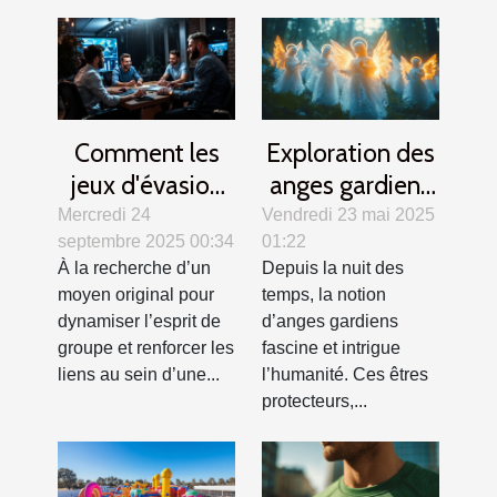
Comment les
Exploration des
jeux d'évasion
anges gardiens
renforcent la
dans différentes
Mercredi 24
Vendredi 23 mai 2025
septembre 2025 00:34
01:22
cohésion
cultures et
À la recherche d’un
Depuis la nuit des
d'équipe ?
traditions
moyen original pour
temps, la notion
dynamiser l’esprit de
d’anges gardiens
groupe et renforcer les
fascine et intrigue
liens au sein d’une...
l’humanité. Ces êtres
protecteurs,...