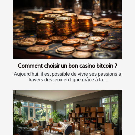
Comment choisir un bon casino bitcoin ?
Aujourd'hui, il est possible de vivre ses passions à
travers des jeux en ligne grâce à la...