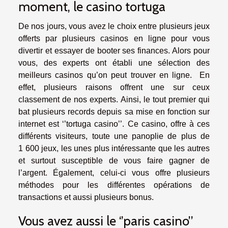
moment, le casino tortuga
De nos jours, vous avez le choix entre plusieurs jeux
offerts par plusieurs casinos en ligne pour vous
divertir et essayer de booter ses finances. Alors pour
vous, des experts ont établi une sélection des
meilleurs casinos qu’on peut trouver en ligne. En
effet, plusieurs raisons offrent une sur ceux
classement de nos experts. Ainsi, le tout premier qui
bat plusieurs records depuis sa mise en fonction sur
internet est ‘’tortuga casino’’. Ce casino, offre à ces
différents visiteurs, toute une panoplie de plus de
1 600 jeux, les unes plus intéressante que les autres
et surtout susceptible de vous faire gagner de
l’argent. Également, celui-ci vous offre plusieurs
méthodes pour les différentes opérations de
transactions et aussi plusieurs bonus.
Vous avez aussi le ‘’paris casino’’