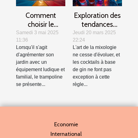
Comment
Exploration des
choisir le
tendances
trampoline idéal
modernes des
Samedi 3 mai 2025
Jeudi 20 mars 2025
11:36
22:24
pour votre jardin
cocktails au gin
Lorsqu'il s'agit
L'art de la mixologie
?
d'agrémenter son
ne cesse d'évoluer, et
jardin avec un
les cocktails à base
équipement ludique et
de gin ne font pas
familial, le trampoline
exception à cette
se présente...
règle...
Economie
International