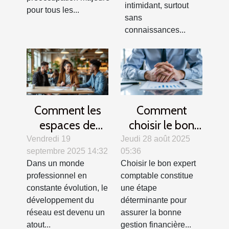
intimidant, surtout
pour tous les...
sans
connaissances...
Comment les
Comment
espaces de
choisir le bon
coworking
expert
Vendredi 19
Jeudi 28 août 2025
septembre 2025 14:32
05:36
stimulent le
comptable pour
Dans un monde
Choisir le bon expert
réseau
votre entreprise
professionnel en
comptable constitue
professionnel ?
?
constante évolution, le
une étape
développement du
déterminante pour
réseau est devenu un
assurer la bonne
atout...
gestion financière...