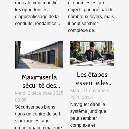
radicalement modifié
économies est un
l'apprentissage
les opportunités
objectif partagé par de
de la conduite ?
d'apprentissage de la
nombreux foyers, mais
conduite, rendant ce...
il peut sembler
complexe de...
Les étapes
Maximiser la
essentielles
sécurité des
pour naviguer
Mardi 11 novembre
biens en self-
Mardi 2 décembre 2025
2025 00:50
avec succès
03:06
stockage :
Naviguer dans le
dans le
Sécuriser ses biens
alarmes et
système juridique
dans un centre de self-
système
vidéosurveillance
peut sembler
stockage est une
juridique
complexe et
préoccupation majeure