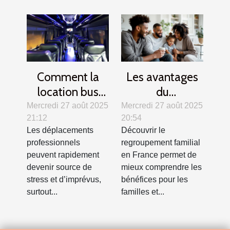
Comment la
Les avantages
location bus
du
avec chauffeur
regroupement
Mercredi 27 août 2025
Mercredi 27 août 2025
21:12
20:54
peut faciliter
familial en
Les déplacements
Découvrir le
vos voyages
France
professionnels
regroupement familial
d'affaires ?
peuvent rapidement
en France permet de
devenir source de
mieux comprendre les
stress et d’imprévus,
bénéfices pour les
surtout...
familles et...