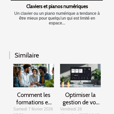
Claviers et pianos numériques
Un clavier ou un piano numérique a tendance à
être mieux pour quelqu'un qui est limité en
espace...
Similaire
Comment les
Optimiser la
formations en
gestion de vos
compétences
retours d'achats
Samedi 7 février 2026
Vendredi 26