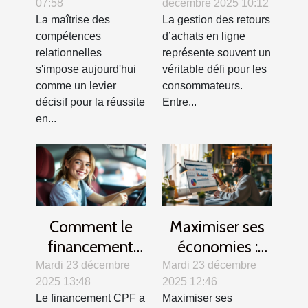
07:58
décembre 2025 10:12
relationnelles
sur internet
La maîtrise des
La gestion des retours
transforment-
compétences
d’achats en ligne
elles les
relationnelles
représente souvent un
entreprises ?
s'impose aujourd'hui
véritable défi pour les
comme un levier
consommateurs.
décisif pour la réussite
Entre...
en...
Comment le
Maximiser ses
financement
économies :
CPF peut
quelle stratégie
Mardi 23 décembre
Mardi 23 décembre
2025 13:48
2025 12:46
transformer
adopter ?
Le financement CPF a
Maximiser ses
l'accès à