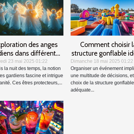
ploration des anges
Comment choisir l
diens dans différentes
structure gonflable i
ultures et traditions
pour votre événem
edi 23 mai 2025 01:22
Dimanche 18 mai 2025 01:22
s la nuit des temps, la notion
Organiser un événement impl
es gardiens fascine et intrigue
une multitude de décisions, et
nité. Ces êtres protecteurs,...
choix de la structure gonflable
adéquate...