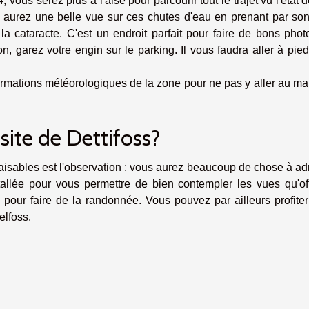
 vous serez plus à l'aise pour parcourir tout le trajet vu l'état 
s aurez une belle vue sur ces chutes d'eau en prenant par son
a cataracte. C'est un endroit parfait pour faire de bons phot
n, garez votre engin sur le parking. Il vous faudra aller à pie
formations météorologiques de la zone pour ne pas y aller au m
 site de Dettifoss?
faisables est l'observation : vous aurez beaucoup de chose à ad
allée pour vous permettre de bien contempler les vues qu'off
l pour faire de la randonnée. Vous pouvez par ailleurs profite
elfoss.