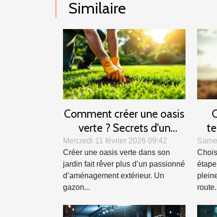
Similaire
Comment créer une oasis
C
verte ? Secrets d'un
te
gazon parfait
alli
Mercredi 11 février 2026 09:42
Samed
Créer une oasis verte dans son
Chois
jardin fait rêver plus d’un passionné
étape
d’aménagement extérieur. Un
plein
gazon...
route.