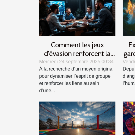
Comment les jeux
Ex
d'évasion renforcent la
gar
cohésion d'équipe ?
c
Mercredi 24 septembre 2025 00:34
Vendr
À la recherche d’un moyen original
Depui
pour dynamiser l’esprit de groupe
d’ang
et renforcer les liens au sein
l’huma
d’une...