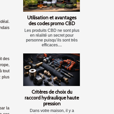
Utilisation et avantages
idéal.
des codes promo CBD
andais
Les produits CBD ne sont plus
en réalité un secret pour
personne puisqu’ils sont très
efficaces....
it des
urope,
à tout
z plus
Critères de choix du
raccord hydraulique haute
pression
par la
Dans votre maison, il y a