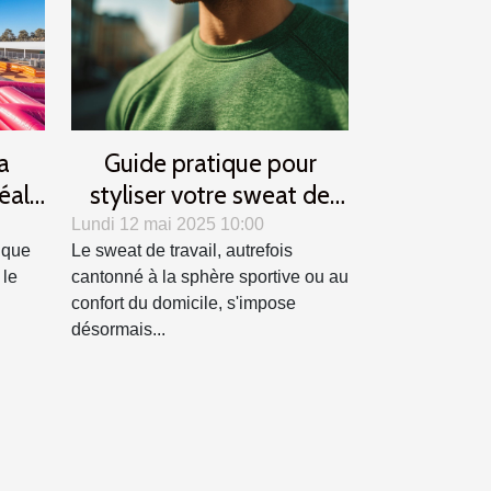
a
Guide pratique pour
déale
styliser votre sweat de
ent
travail en toutes saisons
Lundi 12 mai 2025 10:00
ique
Le sweat de travail, autrefois
 le
cantonné à la sphère sportive ou au
confort du domicile, s'impose
désormais...