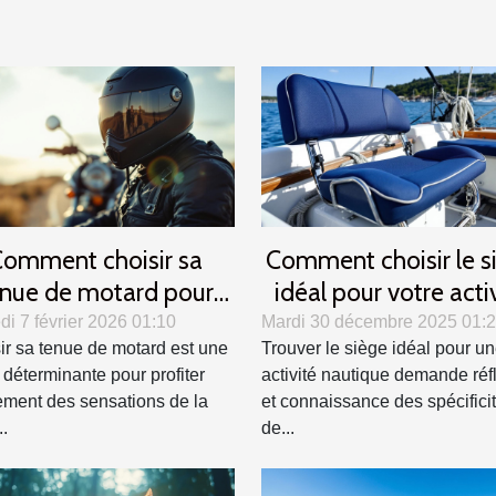
omment choisir sa
Comment choisir le s
nue de motard pour
idéal pour votre acti
er confort et sécurité ?
nautique ?
i 7 février 2026 01:10
Mardi 30 décembre 2025 01:
ir sa tenue de motard est une
Trouver le siège idéal pour u
 déterminante pour profiter
activité nautique demande réf
ement des sensations de la
et connaissance des spécifici
..
de...