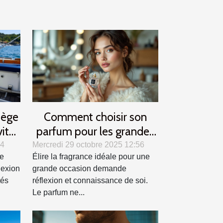
iège
Comment choisir son
vité
parfum pour les grandes
occasions ?
24
Mercredi 29 octobre 2025 12:56
ne
Élire la fragrance idéale pour une
lexion
grande occasion demande
tés
réflexion et connaissance de soi.
Le parfum ne...