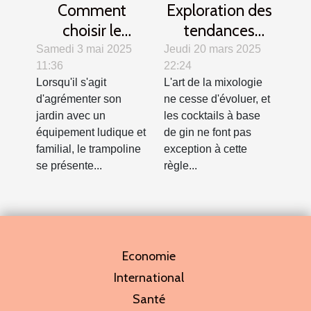
Comment
Exploration des
choisir le
tendances
trampoline idéal
modernes des
Samedi 3 mai 2025
Jeudi 20 mars 2025
11:36
22:24
pour votre jardin
cocktails au gin
Lorsqu'il s'agit
L'art de la mixologie
?
d'agrémenter son
ne cesse d'évoluer, et
jardin avec un
les cocktails à base
équipement ludique et
de gin ne font pas
familial, le trampoline
exception à cette
se présente...
règle...
Economie
International
Santé