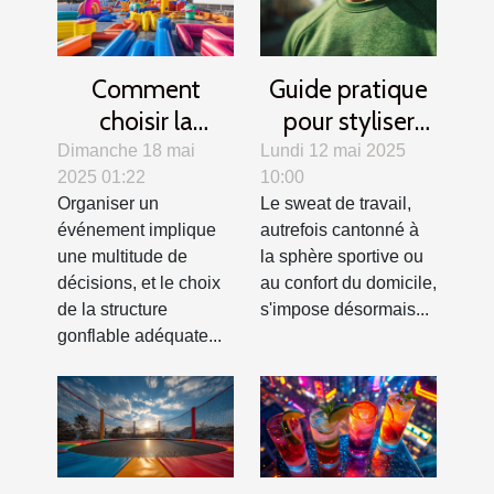
Comment
Guide pratique
choisir la
pour styliser
structure
votre sweat de
Dimanche 18 mai
Lundi 12 mai 2025
2025 01:22
10:00
gonflable idéale
travail en toutes
Organiser un
Le sweat de travail,
pour votre
saisons
événement implique
autrefois cantonné à
événement
une multitude de
la sphère sportive ou
décisions, et le choix
au confort du domicile,
de la structure
s'impose désormais...
gonflable adéquate...