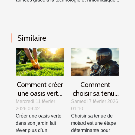
Similaire
Comment créer
Comment
une oasis verte
choisir sa tenue
? Secrets d'un
de motard pour
Mercredi 11 février
Samedi 7 février 2026
2026 09:42
01:10
gazon parfait
allier confort et
Créer une oasis verte
Choisir sa tenue de
sécurité ?
dans son jardin fait
motard est une étape
rêver plus d’un
déterminante pour