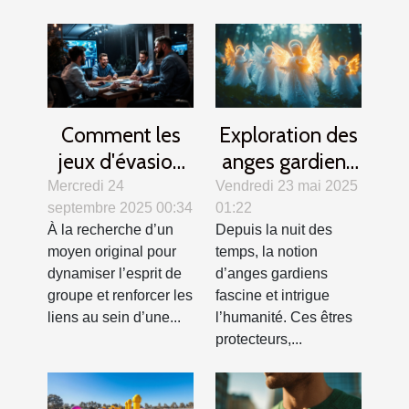
Comment les
Exploration des
jeux d'évasion
anges gardiens
renforcent la
dans différentes
Mercredi 24
Vendredi 23 mai 2025
septembre 2025 00:34
01:22
cohésion
cultures et
À la recherche d’un
Depuis la nuit des
d'équipe ?
traditions
moyen original pour
temps, la notion
dynamiser l’esprit de
d’anges gardiens
groupe et renforcer les
fascine et intrigue
liens au sein d’une...
l’humanité. Ces êtres
protecteurs,...