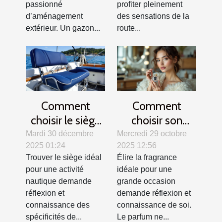
passionné
profiter pleinement
d’aménagement
des sensations de la
extérieur. Un gazon...
route...
Comment
Comment
choisir le siège
choisir son
idéal pour votre
parfum pour les
Mardi 30 décembre
Mercredi 29 octobre
2025 01:24
2025 12:56
activité
grandes
Trouver le siège idéal
Élire la fragrance
nautique ?
occasions ?
pour une activité
idéale pour une
nautique demande
grande occasion
réflexion et
demande réflexion et
connaissance des
connaissance de soi.
spécificités de...
Le parfum ne...