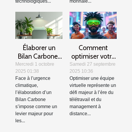
technologiques...
monnaie...
Élaborer un
Comment
Bilan Carbone :
optimiser votre
Méthodes et
équipe virtuelle
Mercredi 1 octobre
Samedi 27 septembre
2025 01:38
2025 10:36
impacts pour
avec des crédits
Face à l’urgence
Optimiser une équipe
les entreprises
de jeu ?
climatique,
virtuelle représente un
l’élaboration d’un
défi majeur à l’ère du
Bilan Carbone
télétravail et du
s’impose comme un
management à
levier majeur pour
distance...
les...