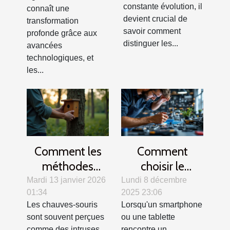
fiables ?
?
constante évolution, il
connaît une
devient crucial de
transformation
savoir comment
profonde grâce aux
distinguer les...
avancées
technologiques, et
les...
Comment les
Comment
méthodes
choisir le
douces
meilleur service
Mardi 13 janvier 2026
Lundi 8 décembre
01:34
2025 23:06
favorisent-elles
de réparation
Les chauves-souris
Lorsqu'un smartphone
la cohabitation
pour tablettes
sont souvent perçues
ou une tablette
avec les
et smartphones
comme des intruses,
rencontre un