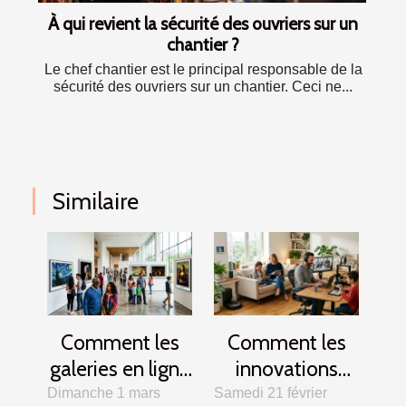
À qui revient la sécurité des ouvriers sur un
chantier ?
Le chef chantier est le principal responsable de la
sécurité des ouvriers sur un chantier. Ceci ne...
Similaire
Comment les
Comment les
galeries en ligne
innovations
révolutionnent-
technologiques
Dimanche 1 mars
Samedi 21 février