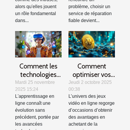
chauves-souris
?
alors qu'elles jouent
problème, choisir un
?
un rôle fondamental
service de réparation
dans...
fiable devient...
Comment les
Comment
technologies
optimiser vos
modernes
achats de
Mardi 25 novembre
Jeudi 2 octobre 2025
2025 15:24
00:38
transforment-
monnaie
L'apprentissage en
L’univers des jeux
elles
virtuelle pour
ligne connaît une
vidéo en ligne regorge
l'apprentissage
jeux vidéo en
évolution sans
d’occasions d’obtenir
en ligne ?
ligne ?
précédent, portée par
des avantages en
les avancées
achetant de la