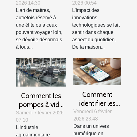
2026 14:30
2026 00:54
elles l'accès à
transforment-
L’art de maîtres,
L’impact des
l'art de maîtres
elles notre
autrefois réservé à
innovations
?
quotidien ?
une élite ou à ceux
technologiques se fait
pouvant voyager loin,
sentir dans chaque
se dévoile désormais
aspect du quotidien.
à tous...
De la maison...
Comment
Comment les
identifier les
pompes à vide
plateformes de
Vendredi 6 février
modernisent les
Samedi 7 février 2026
2026 23:48
rencontres
07:10
industries
Dans un univers
L’industrie
sérieuses et
agroalimentaires
numérique en
agroalimentaire