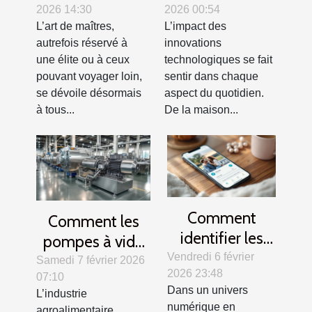
2026 14:30
2026 00:54
elles l'accès à
transforment-
L’art de maîtres,
L’impact des
l'art de maîtres
elles notre
autrefois réservé à
innovations
?
quotidien ?
une élite ou à ceux
technologiques se fait
pouvant voyager loin,
sentir dans chaque
se dévoile désormais
aspect du quotidien.
à tous...
De la maison...
Comment
Comment les
identifier les
pompes à vide
plateformes de
Vendredi 6 février
modernisent les
Samedi 7 février 2026
2026 23:48
rencontres
07:10
industries
Dans un univers
L’industrie
sérieuses et
agroalimentaires
numérique en
agroalimentaire