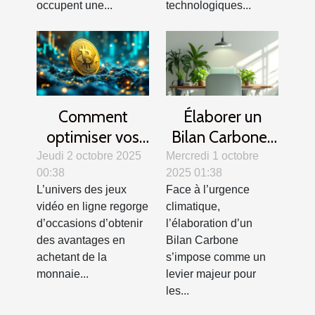
occupent une...
technologiques...
Comment
Élaborer un
optimiser vos
Bilan Carbone :
achats de
Méthodes et
Jeudi 2 octobre 2025
Mercredi 1 octobre
00:38
2025 01:38
monnaie
impacts pour
L’univers des jeux
Face à l’urgence
virtuelle pour
les entreprises
vidéo en ligne regorge
climatique,
jeux vidéo en
d’occasions d’obtenir
l’élaboration d’un
ligne ?
des avantages en
Bilan Carbone
achetant de la
s’impose comme un
monnaie...
levier majeur pour
les...