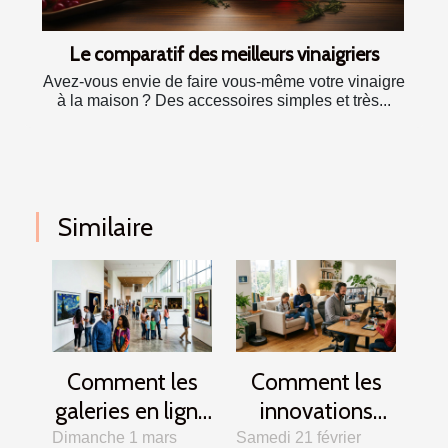
Le comparatif des meilleurs vinaigriers
Avez-vous envie de faire vous-même votre vinaigre
à la maison ? Des accessoires simples et très...
Similaire
Comment les
Comment les
galeries en ligne
innovations
révolutionnent-
technologiques
Dimanche 1 mars
Samedi 21 février