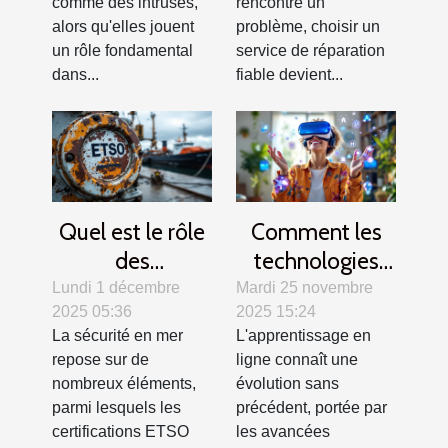
comme des intruses,
rencontre un
chauves-souris
?
alors qu'elles jouent
problème, choisir un
?
un rôle fondamental
service de réparation
dans...
fiable devient...
Quel est le rôle
Comment les
des
technologies
certifications
modernes
Lundi 1 décembre
Mardi 25 novembre
2025 05:36
2025 15:24
ETSO dans la
transforment-
La sécurité en mer
L'apprentissage en
sécurité des
elles
repose sur de
ligne connaît une
équipements
l'apprentissage
nombreux éléments,
évolution sans
maritimes ?
en ligne ?
parmi lesquels les
précédent, portée par
certifications ETSO
les avancées