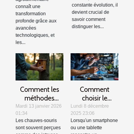
fiables ?
?
constante évolution, il
connaît une
devient crucial de
transformation
savoir comment
profonde grâce aux
distinguer les...
avancées
technologiques, et
les...
Comment les
Comment
méthodes
choisir le
douces
meilleur service
Mardi 13 janvier 2026
Lundi 8 décembre
01:34
2025 23:06
favorisent-elles
de réparation
Les chauves-souris
Lorsqu'un smartphone
la cohabitation
pour tablettes
sont souvent perçues
ou une tablette
avec les
et smartphones